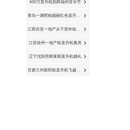
400万直升机助阵福州音乐节
青岛一酒吧租靓丽红色直升机庆祝
江西吉安一地产从千里外租赁400万直升机空中撒玫瑰雨
江苏徐州一地产租直升机看房
辽宁沈阳劳斯莱斯直升机婚礼
甘肃兰州新郎租直升机飞越黄河迎娶新娘