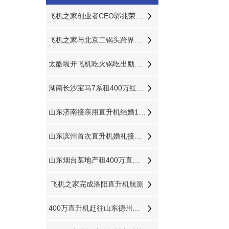
飞机之家创业者CEO郭兆荣日记分享
飞机之家与北京二锅头跨界在长春开展飞行
太酷啦开飞机吃火锅吃出励志的味道
湖南长沙宝马7系租400万红色直升机助阵
山东济南接亲用直升机结婚1小时6万6
山东滨州首次直升机婚礼接新娘到淄博中式直升机婚礼亮相
山东烟台某地产租400万直升机到场
飞机之家完成洛阳直升机航测
400万直升机赶往山东德州防治美国白蛾