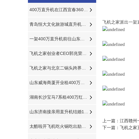
400万直升机在江西宜春360度空中看房
飞机之家派出一架
青岛恒大文化旅游城直升机看房轰动全城
一架400万直升机前往山东济宁展开美国白蛾防治
飞机之家创业者CEO郭兆荣日记分享
飞机之家与北京二锅头跨界在长春开展飞行
山东威海商厦开业租400万直升机庆典舞狮子锣鼓喧天“年味”十足
湖南长沙宝马7系租400万红色直升机助阵
山东济南接亲用直升机结婚1小时6万6
上一篇：
江西赣州
太酷啦开飞机吃火锅吃出励志的味道
下一篇：
飞机之家