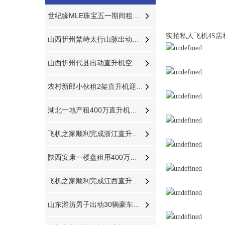
世纪缘MLE珠宝五一期间租赁4架直升机在四个城市庆典
实拍私人飞机4S
山西忻州繁峙太行山脉出动直升机禁毒
山西忻州代县出动直升机空中禁毒
农村新郎小伙租2架直升机迎娶新娘相恋7年婚礼十分浪漫
湖北一地产租400万直升机助阵开业
飞机之家顺利完成浙江直升机航测作业
陕西安康一楼盘租用400万直升机空中看房
飞机之家顺利完成江西直升机航测作业
山东潍坊男子出动30辆豪车2架直升机迎亲50多名闺蜜整齐排到新娘村口