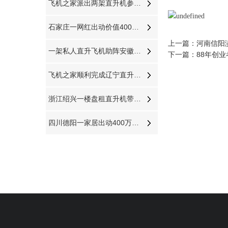
飞机之家派出两架直升机参加贵州贵阳航展
石家庄一网红出动价值400万直升机助力直播卖货
上一篇：
河南信阳
一架私人直升飞机助阵安徽淮南一商场
下一篇：
88年创
飞机之家顺利完成辽宁直升机航空测绘
浙江绍兴一楼盘租直升机带VIP空中看房
四川德阳一家居出动400万直升机体验飞行