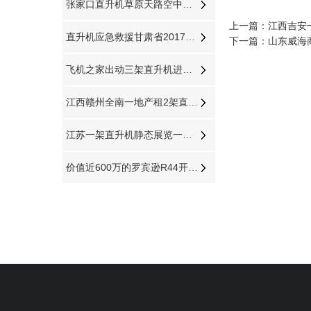
张家口直升机草原天路空中旅游正式开启
上一篇：
江西吉安
直升机应急救援甘肃省2017年公路交通地震应急开启
下一篇：
山东威海
飞机之家出动三架直升机进行大地区农喷作业
江西赣州全南一地产租2架直升机空中看房
江苏一架直升机静态展览一个月活动如期举行
价值近600万的罗宾逊R44开始空中飞播造林