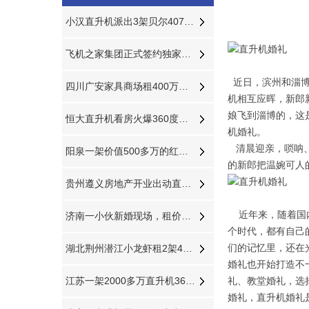
小汉直升机派出3架贝尔407分别在三个城市执行直升机医疗救援
飞机之家集团正式签约独家承包运营新疆玉其塔什景区，打造低空旅游新标杆！
近日，滨州和淄
四川广安家具商场租400万直升机国庆庆典
机相互应晖，新郎
娘飞到淄博的，这
恒大直升机看房火爆360度空中看房新体验
机婚礼。
清晨迎亲，唢呐、
阳泉一架价值500多万的红色罗宾逊直升机开展静展活动
的新郎把温婉可人
贵州遵义房地产开业出动直升机360度看房
近年来，随着国内
济南一小伙新婚现场，租价值500多万的直升机助阵
个时代，都有自己
湖北荆州潜江小龙虾租2架400万直升机完成1300多万营业额
们的记忆里，还在
婚礼也开始打造不
江苏一架2000多万直升机360度空中看房
礼、教堂婚礼，选
婚礼，直升机婚礼