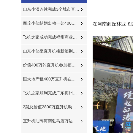
山东小汉连续完成3个城市直升机航测未来提供五六架直升机作业
商丘小伙结婚出动一架400万直升机助阵
在河南商丘林业飞
飞机之家成功完成福州商业飞行活动
山东小伙坐直升机接新娘到济南农村老家
价值400万的直升机参加福建龙岩楼盘空中看房活动
恒大地产租400万直升机在山东莱芜360度空中看房
飞机之家顺利完成广东梅州空中巡查飞行务
2架总价值2800万直升机助力马拉松比赛
直升机助阵河南驻马店万达广场MLE婚戒开业现场人山人海