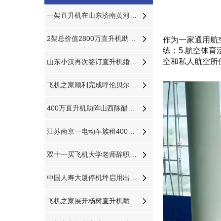
一架直升机在山东济南黄河沿岸附近开展农林喷洒
2架总价值2800万直升机助力马拉松比赛
作为一家通用航
练；5.航空体
空和私人航空所
山东小汉再次签订直升机婚礼成为全国空中婚礼接亲最多企业之一
飞机之家顺利完成呼伦贝尔直升机航测作业
400万直升机助阵山西陈醋文化节
江苏南京一电动车族租400万直升机助阵
双十一买飞机大学老师辞职创业掏300万网上订购直升机
中国人寿大厦停机坪启用出动2600万直升机
飞机之家展开杨树直升机喷洒防治杨小舟蛾