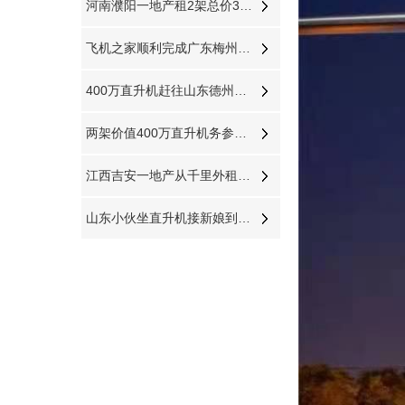
河南濮阳一地产租2架总价3000万直升机空中看房
飞机之家顺利完成广东梅州空中巡查飞行务
400万直升机赶往山东德州防治美国白蛾
两架价值400万直升机务参加大连静态展览
江西吉安一地产从千里外租赁400万直升机空中撒玫瑰雨
山东小伙坐直升机接新娘到济南农村老家