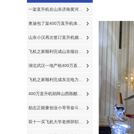
一架直升机在山东济南黄河沿岸附近开展农林喷洒
奥迪包了架400万直升机体验空中飞行
山东小汉再次签订直升机婚礼成为全国空中婚礼接亲最多企业之一
飞机之家顺利完成山东烟台直升机航测
湖北武汉一地产租400万直升机空中看房
飞机之家顺利完成东北电力巡线近100小时作业
400万直升机助阵山西陈醋文化节
励志正能量创业小哥哥奋斗从负债170万到8架直升机
双十一买飞机大学老师辞职创业掏300万网上订购直升机