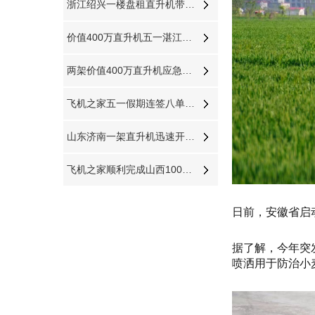
浙江绍兴一楼盘租直升机带VIP空中看房
价值400万直升机五一湛江十天空中看花海
两架价值400万直升机应急飞防20万亩小麦赤霉病
飞机之家五一假期连签八单直升机合同
山东济南一架直升机迅速开展消灭春尺蠖行动
飞机之家顺利完成山西100多小时直升机测绘
日前，安徽省启
据了解，今年突
喷洒用于防治小