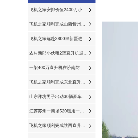
飞机之家安排价值2400万小松鼠参加科学试验
飞机之家顺利完成山西忻州高速公路应急救援演练
飞机之家远赴3800里新疆进行棉花飞防作业
农村新郎小伙租2架直升机迎娶新娘相恋7年婚礼十分浪漫
一架400万直升机在济南防治美国白蛾
飞机之家顺利完成东北直升机航空测绘
山东潍坊男子出动30辆豪车2架直升机迎亲50多名闺蜜整齐排到新娘村口
江苏苏州一商场520租用一架400万直升机
飞机之家顺利完成陕西直升机航测作业