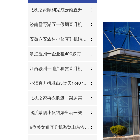
飞机之家顺利完成云南直升机航测作业
济南雪野湖五一假期直升机体验游玩首选
安徽六安农村小伙直升机结婚娶新娘
浙江温州一企业租400多万直升机开业
江西赣州一地产租赁直升机带购房者空中看房
小汉直升机派出3架贝尔407分别在三个城市执行直升机医疗救援
飞机之家再次购进一架罗宾逊R44直升机
临沂蒙阴小伙结婚出动一架直升机66辆车
6位美女租直升机游览山东济南雪野湖