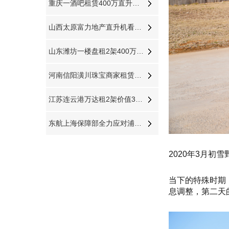
重庆一酒吧租赁400万直升机助阵现场豪车云集
山西太原富力地产直升机看房8天8个楼盘
山东潍坊一楼盘租2架400万直升机空中看房
河南信阳潢川珠宝商家租赁直升机节日庆典
江苏连云港万达租2架价值3000多万直升机看房
东航上海保障部全力应对浦东机场低云天气
2020年3月
当下的特殊时期
息调整，第二天