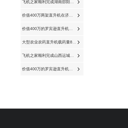
飞机之家顺利完成湖南邵阳航空测绘
价值400万两架直升机在济南开展空中广告飞行
价值400万的罗宾逊直升机在东营海上进行飞行体验
大型农业农药直升机载药量800公斤每天农林喷洒达18万亩
飞机之家顺利完成山西运城航空测绘
价值400万的罗宾逊直升机在泰安开展静态展示