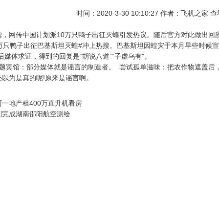
时间：2020-3-30 10:10:27 作者：飞机之家 
虐，网传中国计划派10万只鸭子出征灭蝗引发热议。随后官方对此做出回
0万只鸭子出征巴基斯坦灭蝗#冲上热搜。巴基斯坦因蝗灾于本月早些时候宣
后媒体求证，得到的回复是“胡说八道”“子虚乌有”。
主题宾馆：部分媒体就是谣言的制造者。 尝试孤单滋味：把农作物遮盖后
以为是真的呢!原来是谣言啊。
一地产租400万直升机看房
利完成湖南邵阳航空测绘