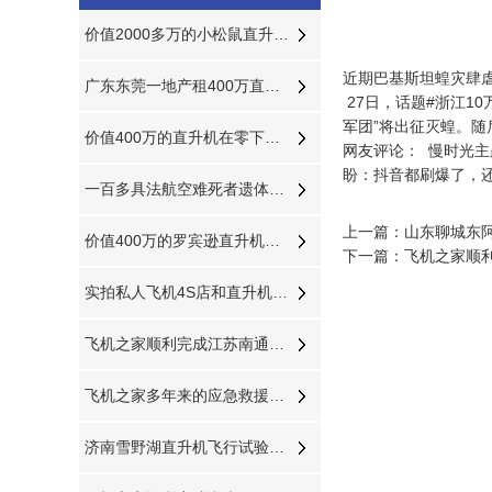
价值2000多万的小松鼠直升机空中吊装茶树
近期巴基斯坦蝗灾肆
广东东莞一地产租400万直升机空中看房
27日，话题#浙江1
军团”将出征灭蝗。随
价值400万的直升机在零下十多度的北京继续航测
网友评论： 慢时光
盼：抖音都刷爆了，还
一百多具法航空难死者遗体被运回法国
上一篇：
山东聊城东阿
价值400万的罗宾逊直升机在泰安参加商业庆典
下一篇：
飞机之家顺
实拍私人飞机4S店和直升机租赁展厅
飞机之家顺利完成江苏南通航空测绘
飞机之家多年来的应急救援将再次大放异彩
济南雪野湖直升机飞行试验正式开始