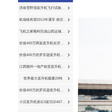
济南雪野湖直升机飞行试验正式开始
机场线有望2013年通车 南京南站到机场20分钟
飞机之家顺利完成山西运城航空测绘
价值400万两架直升机在济南开展空中广告飞行
价值400万的罗宾逊直升机在东营海上进行飞行体验
江西赣州一地产租赁直升机带购房者空中看房
世界最大直升机载重20吨
价值400万的罗宾逊直升机在泰安开展静态展示
小汉直升机派出3架贝尔407分别在三个城市执行直升机医疗救援