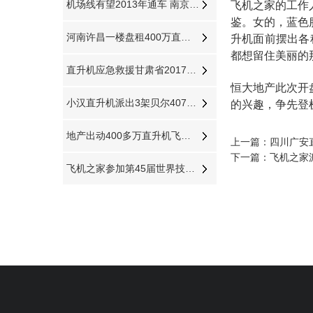
机场线有望2013年通车 南京南站到机场20分钟
飞机之家的工作
鉴。女的，蓝色
河南许昌一楼盘租400万直升机360度空中看房
升机面前摆出各
都想留住美丽的
直升机应急救援甘肃省2017年公路交通地震应急开启
恒大地产此次开
小汉直升机派出3架贝尔407分别在三个城市执行直升机医疗救援
的兴趣，争先登
地产出动400多万直升机飞跃济南千佛山大明湖
上一篇：
四川广安
下一篇：
飞机之家
飞机之家参加第45届世界技能奥林匹克选拔赛