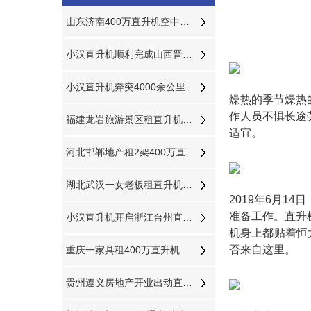
山东济南400万直升机空中婚礼本月新的一场即将开始
小汉直升机顺利完成山西晋城直升机航测
小汉直升机奔突4000余公里助力西藏汽车4S店开业
燥热的季节燥热
作人员不惧长途
福建龙岩旅游景区租直升机空中游览
适宜。
河北邯郸地产租2架400万直升机空中看房
湖北武汉一女老板租直升机开业
2019年6月
准备工作。直升
小汉直升机开启浙江台州直升机飞行开业庆典
机身上都贴着恒
否来自这里。
重庆一家具租400万直升机飞行
贵州遵义房地产开业出动直升机360度看房