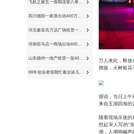
飞机之家五一假期连签八单直升机合同
四川德阳一家居出动400万直升机体验飞行
河北秦皇岛万达广场租赁一架400万直升机助阵
河南驻马店一商场出动400万直升机
山东德州一地产租赁一架400万直升机开业庆典
万人来此，释放
拥簇，火树银花
88年创业者假期忙着洽谈几百万直升机生意
据说，当日上午
来自五湖四海的
随着现场乐迷的
想起宋人写的“
潮，人潮呐喊声