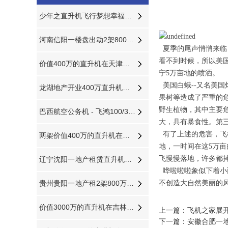
少年之直升机飞行梦想幸福源于此时
河南信阳一楼盘出动2架800万直升机空中看房
夏季的尾声悄悄来临
看不到时候，所以美
价值400万的直升机在天津进行静态展览活动
宁5万亩地的喷洒。
美国白蛾--又名美
龙湖地产开业400万直升机飞跃济南东CBD
果树等造成了严重的
野生植物，其中主要
巴西航空公务机 - 飞鸿100/300
大，具有暴食性。第三
有了上述的危害，飞
两架价值400万的直升机在山西运城河津县进行静态展览
地，一时间在这5万
飞慢慢落地，许多都
辽宁沈阳一地产租赁直升机开业庆典
哗啦啦啦象似下着小
贵州贵阳一地产租2架800万直升机空中看房
不创造大自然美丽的
价值3000万的直升机在吉林进行飞蛾病虫防治
上一篇：
飞机之家展
下一篇：
安徽合肥一