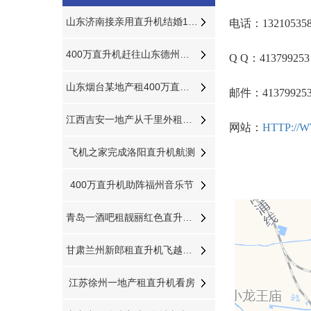
山东济南接亲用直升机结婚1小时6万6
电话：132105358
400万直升机赶往山东德州防治美国白蛾
Q Q：413799253
山东烟台某地产租400万直升机到场
邮件：41379925
江西吉安一地产从千里外租赁400万直升机空中撒玫瑰雨
网站：
HTTP://
飞机之家完成洛阳直升机航测
400万直升机助阵福州音乐节
青岛一酒吧租靓丽红色直升机庆祝
甘肃兰州新郎租直升机飞越黄河迎娶新娘
江苏徐州一地产租直升机看房